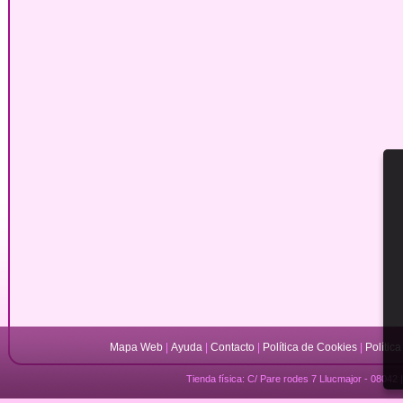
Mapa Web
|
Ayuda
|
Contacto
|
Política de Cookies
|
Polític
Tienda física: C/ Pare rodes 7 Llucmajor - 08042 