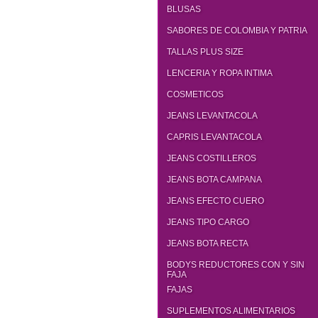
BLUSAS
SABORES DE COLOMBIA Y PATRIA
TALLAS PLUS SIZE
LENCERIA Y ROPA INTIMA
COSMETICOS
JEANS LEVANTACOLA
CAPRIS LEVANTACOLA
JEANS COSTILLEROS
JEANS BOTA CAMPANA
JEANS EFECTO CUERO
JEANS TIPO CARGO
JEANS BOTA RECTA
BODYS REDUCTORES CON Y SIN
FAJA
FAJAS
SUPLEMENTOS ALIMENTARIOS