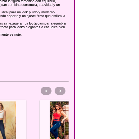
zar la figura femenina con equilibrio,
e jean combina estructura, suavidad y un
 ideal para un look pulido y moderno.
do soporte y un ajuste firme que estiliza la
as sin exagerar. La
bota campana
equilibra
erfecto para looks elegantes o casuales bien
mente se note.
<
>