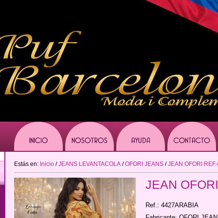
Estás en:
Inicio
/
JEANS LEVANTACOLA
/
OFORI JEANS
/
JEAN OFORI REF
JEAN OFORI
Ref.: 4427ARABIA
Fabricante: OFORI JEA