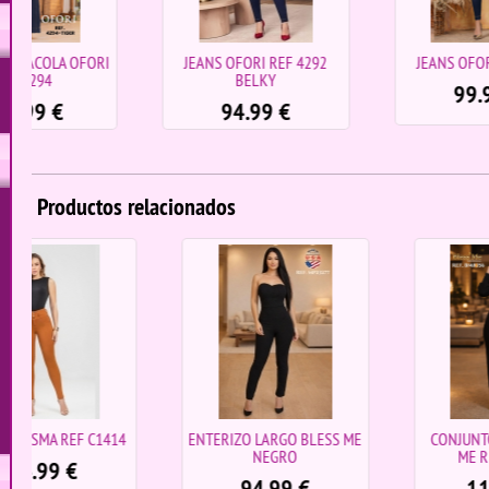
I
JEANS OFORI REF 4292
JEANS OFORI REF 4173
BELKY
99.99
€
94.99
€
Productos relacionados
ENTERIZO LARGO BLESS ME
CONJUNTO LARGO BLESS
NEGRO
ME REF BM8356
94.99
€
114.99
€