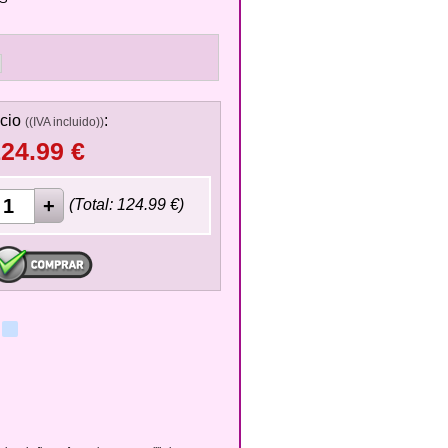
cio
:
((IVA incluido))
24.99
€
(Total:
124.99
€)
ok
ter
WhatsApp
blogger_post