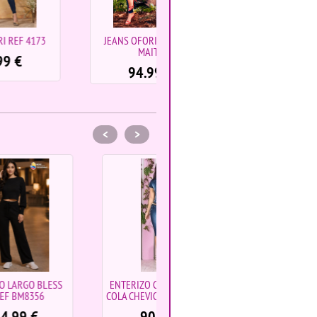
JEANS OFORI REF 4291
JEANS OFORI REF 4284
MAITE
94.99
€
94.99
€
<
>
ENTERIZO CAPRI LEVANTA
ENTERIZO LARGO BLESS ME
COLA CHEVIOTTO REF 10211
AZUL
90.99
€
94.99
€