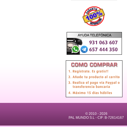
© 2010 -
2026
PAL MUNDO S.L - CIF: B-72614167