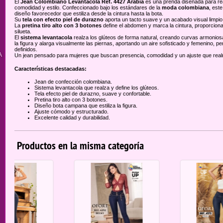
El
Jean Colombiano Levantacola Ref. 4427 Arabia
es una prenda diseñada para real
comodidad y estilo. Confeccionado bajo los estándares de la
moda colombiana
, est
diseño favorecedor que estiliza desde la cintura hasta la bota.
Su
tela con efecto piel de durazno
aporta un tacto suave y un acabado visual limpio,
La
pretina tiro alto con 3 botones
define el abdomen y marca la cintura, proporcionan
silueta.
El
sistema levantacola
realza los glúteos de forma natural, creando curvas armonios
la figura y alarga visualmente las piernas, aportando un aire sofisticado y femenino, p
definidos.
A
Un jean pensado para mujeres que buscan presencia, comodidad y un ajuste que real
Características destacadas:
Jean de confección colombiana.
Sistema levantacola que realza y define los glúteos.
Tela efecto piel de durazno, suave y confortable.
Pretina tiro alto con 3 botones.
Diseño bota campana que estiliza la figura.
Ajuste cómodo y estructurado.
Excelente calidad y durabilidad.
Productos en la misma categoría