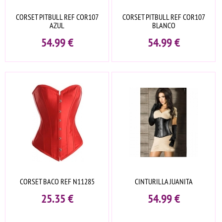
CORSET PITBULL REF COR107
CORSET PITBULL REF COR107
AZUL
BLANCO
54.99
€
54.99
€
CORSET BACO REF N11285
CINTURILLA JUANITA
25.35
€
54.99
€