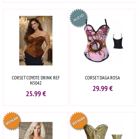
CORSET COYOTE DRINK REF
CORSET DAGA ROSA
N5042
29.99
€
25.99
€