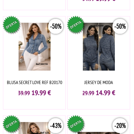
-50%
-50%
BLUSA SECRET LOVE REF B20170
JERSEY DE MODA
19.99
€
14.99
€
39.99
29.99
-43%
-20%