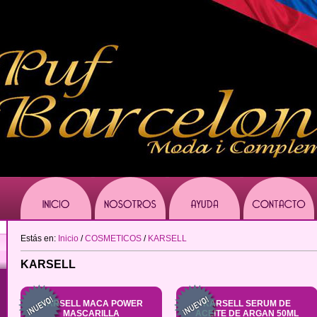
Estás en:
Inicio
/
COSMETICOS
/
KARSELL
KARSELL
KARSELL MACA POWER
KARSELL SERUM DE
MASCARILLA
ACEITE DE ARGAN 50ML