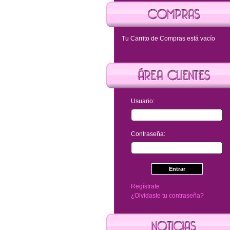
Tu Carrito de Compras está vacío
Usuario:
Contraseña:
Regístrate
¿Olvidaste tu contraseña?