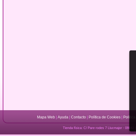
Mapa Web
|
Ayuda
|
Contacto
|
Política de Cookies
|
Polític
Tienda física: C/ Pare rodes 7 Llucmajor - 08042 