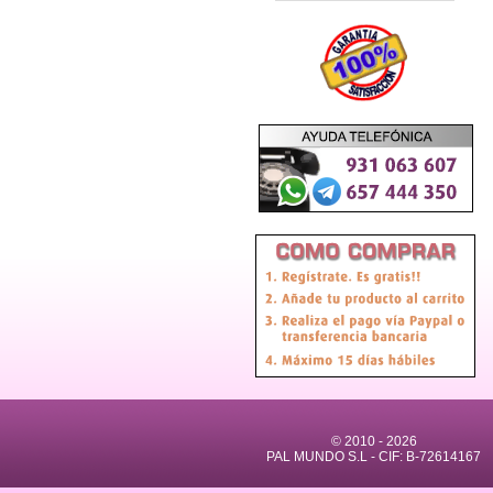
© 2010 -
2026
PAL MUNDO S.L - CIF: B-72614167