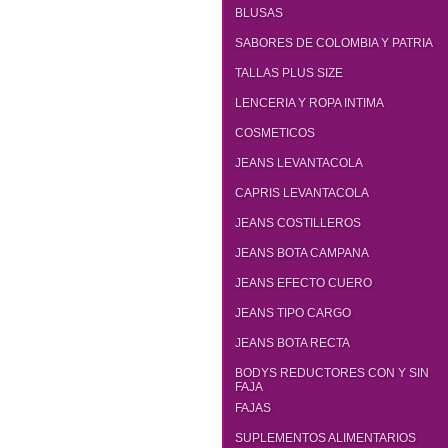
BLUSAS
SABORES DE COLOMBIA Y PATRIA
TALLAS PLUS SIZE
LENCERIA Y ROPA INTIMA
COSMETICOS
JEANS LEVANTACOLA
CAPRIS LEVANTACOLA
JEANS COSTILLEROS
JEANS BOTA CAMPANA
JEANS EFECTO CUERO
JEANS TIPO CARGO
JEANS BOTA RECTA
BODYS REDUCTORES CON Y SIN
FAJA
FAJAS
SUPLEMENTOS ALIMENTARIOS