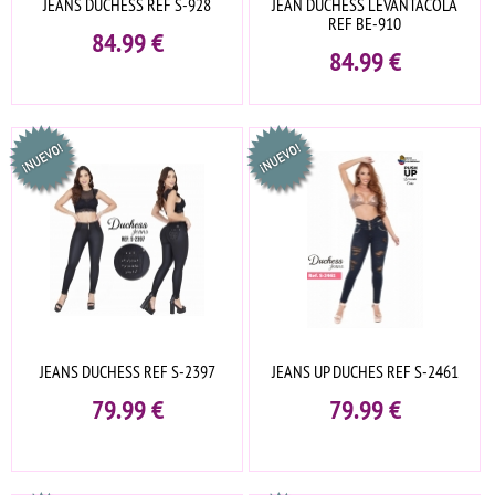
JEANS DUCHESS REF S-928
JEAN DUCHESS LEVANTACOLA
REF BE-910
84.99
€
84.99
€
JEANS DUCHESS REF S-2397
JEANS UP DUCHES REF S-2461
79.99
€
79.99
€