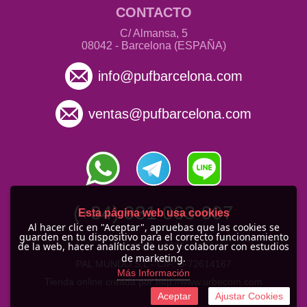
CONTACTO
C/ Almansa, 5
08042 - Barcelona (ESPAÑA)
info@pufbarcelona.com
ventas@pufbarcelona.com
(+34) 931 063 607
Esta página web usa cookies
Al hacer clic en "Aceptar", apruebas que las cookies se
guarden en tu dispositivo para el correcto funcionamiento
de la web, hacer analíticas de uso y colaborar con estudios
© 2010 -
2026
de marketing.
PAL MUNDO S.L - CIF: B-72614167
Más Información
Tienda online creada por http://www.urbecom.com
Aceptar
Ajustar Cookies