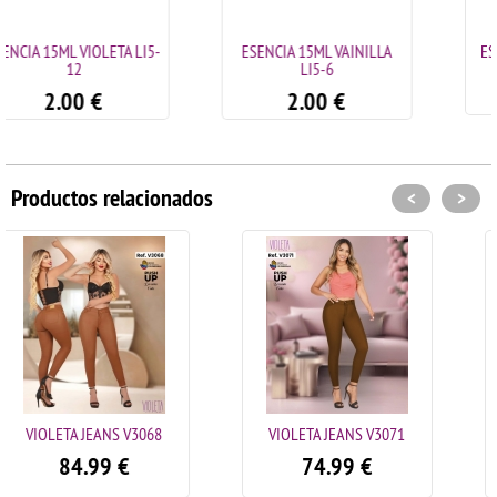
I5-
ESENCIA 15ML VAINILLA
ESENCIA 15ML MIEL LI5-
LI5-6
2.00
€
2.00
€
Productos relacionados
<
>
68
VIOLETA JEANS V3071
VIOLETA JEANS V306
74.99
€
84.99
€