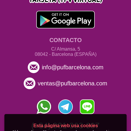
CONTACTO
C/ Almansa, 5
08042 - Barcelona (ESPAÑA)
info@pufbarcelona.com
ventas@pufbarcelona.com
(+34) 931 063 607
Esta página web usa cookies